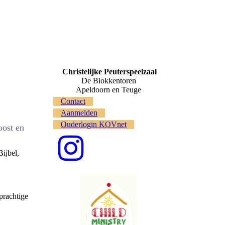
Christelijke Peuterspeelzaal
De Blokkentoren
Apeldoorn en Teuge
Contact
Aanmelden
Ouderlogin KOVnet
oost en
ijbel,
prachtige